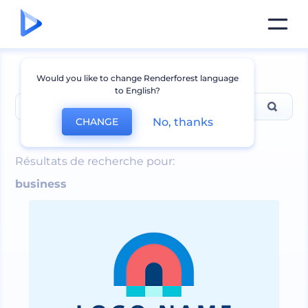
Would you like to change Renderforest language
to English?
No, thanks
CHANGE
business
Résultats de recherche pour:
business