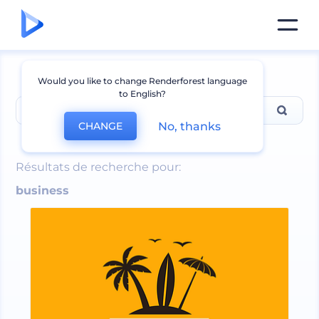
Would you like to change Renderforest language
to English?
No, thanks
CHANGE
business
Résultats de recherche pour:
business