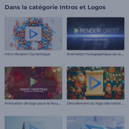
Dans la catégorie
Intros et Logos
A
nimation holographique du logo
Intro Morpion Dynamique
A
nimation de logo pour le Nouvel An et Noël
D
évoilement du logo des lutins du Père Noël