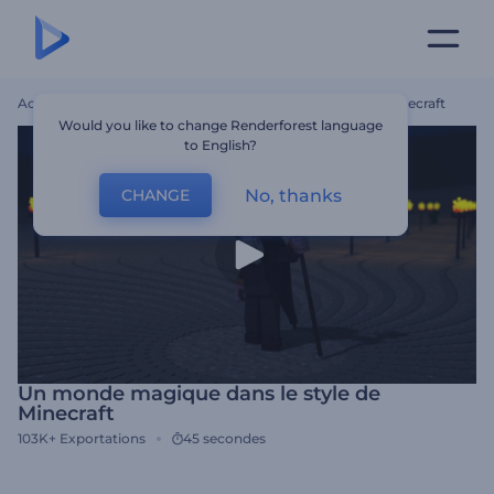
Accueil
Modèles
Un Monde Magique Dans Le Style De Minecraft
Would you like to change Renderforest language
to English?
No, thanks
CHANGE
Un monde magique dans le style de
Minecraft
103K+
Exportations
45 secondes