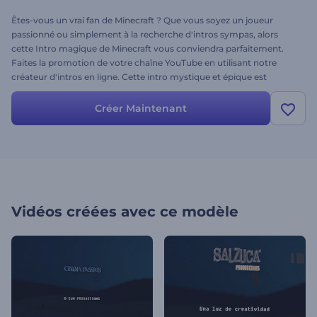
Êtes-vous un vrai fan de Minecraft ? Que vous soyez un joueur
passionné ou simplement à la recherche d'intros sympas, alors
cette Intro magique de Minecraft vous conviendra parfaitement.
Faites la promotion de votre chaîne YouTube en utilisant notre
créateur d'intros en ligne. Cette intro mystique et épique est
parfaite pour les chaînes de joueurs, les blogs vidéo, les intros, les
outros et plus encore. Il vous suffit de télécharger votre logo et il
Créer Maintenant
apparaîtra à la fin de la vidéo avec votre slogan. Essayez dès
aujourd'hui et offrez-vous une aventure épique avec cette Intro
magique de Minecraft.
Vidéos créées avec ce modèle