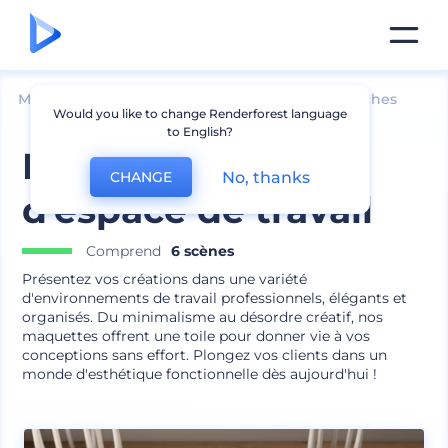
Mockups
Image de marque
Maquettes d՛affiches
Would you like to change Renderforest language
to English?
Kit de maquette
No, thanks
CHANGE
d'espace de travail
Comprend
6 scènes
Présentez vos créations dans une variété
d'environnements de travail professionnels, élégants et
organisés. Du minimalisme au désordre créatif, nos
maquettes offrent une toile pour donner vie à vos
conceptions sans effort. Plongez vos clients dans un
monde d'esthétique fonctionnelle dès aujourd'hui !