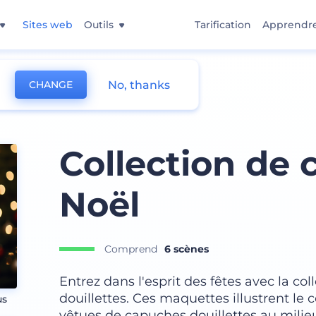
Sites web
Outils
Tarification
Apprendr
No, thanks
CHANGE
apuche
Collection de
Noël
Comprend
6 scènes
Entrez dans l'esprit des fêtes avec la c
douillettes. Ces maquettes illustrent le
us
vêtues de capuches douillettes au milieu