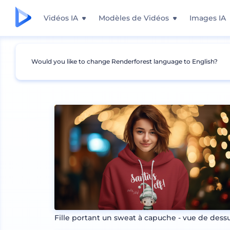
Vidéos IA
Modèles de Vidéos
Images IA
Would you like to change Renderforest language to English?
Mockups
Vêtements
Mockup de sweat à c
Fille portant un sweat à capuche - vue de dess