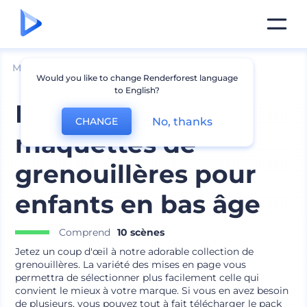
Mockups
Vêtements
Mockup de t-shirt
Would you like to change Renderforest language
to English?
Ensemble de
No, thanks
CHANGE
maquettes de
grenouillères pour
enfants en bas âge
Comprend
10 scènes
Jetez un coup d'œil à notre adorable collection de
grenouillères. La variété des mises en page vous
permettra de sélectionner plus facilement celle qui
convient le mieux à votre marque. Si vous en avez besoin
de plusieurs, vous pouvez tout à fait télécharger le pack