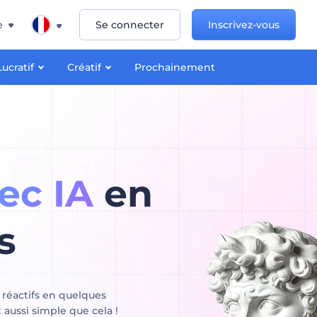
e
Se connecter
Inscrivez-vous
ucratif
Créatif
Prochainement
ec IA
en
s
 réactifs en quelques
t aussi simple que cela !