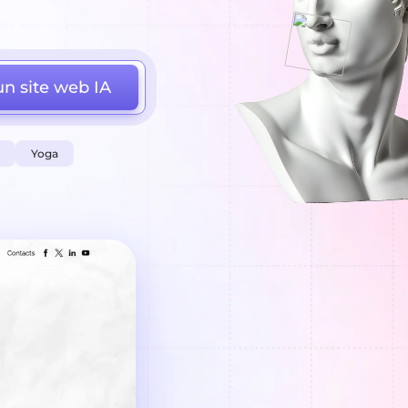
n site web IA
Yoga