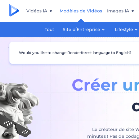
Vidéos IA
Modèles de Vidéos
Images IA
Tout
Site d՛Entreprise
Lifestyle
Accueil
Créateur de sites web IA
Would you like to change Renderforest language to English?
Créer un
Le créateur de site 
minutes ! Pas de codage,