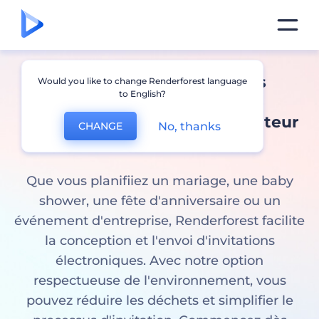
Concevez rapidement des
Would you like to change Renderforest language
to English?
invitations numériques
professionnelles avec un créateur
No, thanks
CHANGE
invitation électronique
Que vous planifiiez un mariage, une baby
shower, une fête d'anniversaire ou un
événement d'entreprise, Renderforest facilite
la conception et l'envoi d'invitations
électroniques. Avec notre option
respectueuse de l'environnement, vous
pouvez réduire les déchets et simplifier le