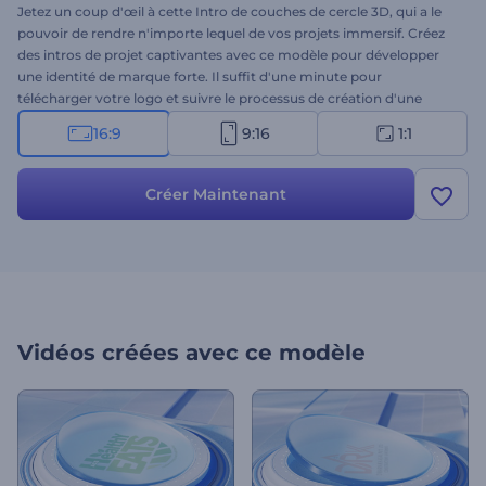
Jetez un coup d'œil à cette Intro de couches de cercle 3D, qui a le
pouvoir de rendre n'importe lequel de vos projets immersif. Créez
des intros de projet captivantes avec ce modèle pour développer
une identité de marque forte. Il suffit d'une minute pour
télécharger votre logo et suivre le processus de création d'une
animation de logo professionnelle. Parfaitement adapté aux vidéos
16:9
9:16
1:1
d'entreprise, aux introductions d'entreprise, aux présentations, aux
promotions de marque, aux publicités télévisées, et plus encore.
N'hésitez pas à faire une introduction remarquée à vos projets.
Créer Maintenant
Faites-en l'essai dès maintenant et gratuitement !
Vidéos créées avec ce modèle