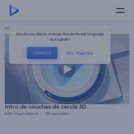
Accueil
Modèles
Intro De Couches De Cercle 3D
Would you like to change Renderforest language
to English?
No, thanks
CHANGE
Intro de couches de cercle 3D
24K+
Exportations
7 secondes