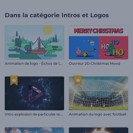
Dans la catégorie
Intros et Logos
A
nimation de logo - Échos de la nature
Ouvreur 2D Christmas Mood
I
ntro explosion de particules rayonnantes
Animation du logo avec football