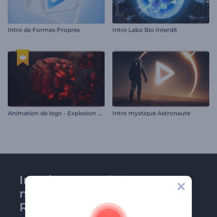
Intro de Formes Propres
Intro Labo Bio Interdit
A
nimation de logo - Explosion de feu
Intro mystique Astronaute
Inscrivez-vous à la
newsletter de
Renderforest