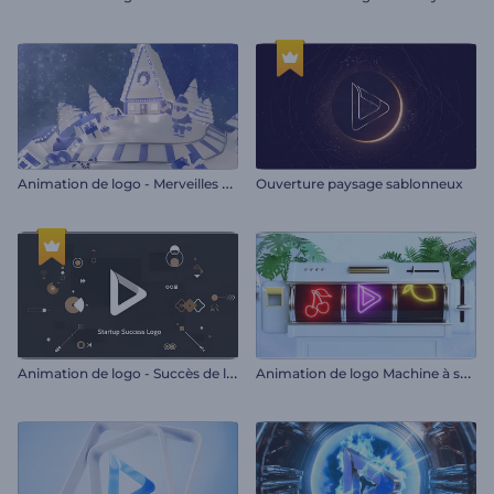
A
nimation de logo - Merveilles d'hiver
Ouverture paysage sablonneux
A
nimation de logo - Succès de la start-up
A
nimation de logo Machine à sous