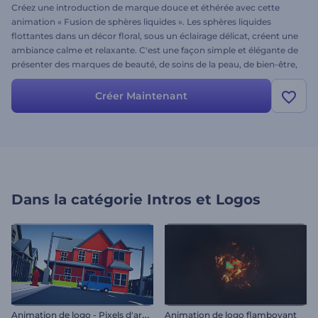
Créez une introduction de marque douce et éthérée avec cette
animation « Fusion de sphères liquides ». Les sphères liquides
flottantes dans un décor floral, sous un éclairage délicat, créent une
ambiance calme et relaxante. C'est une façon simple et élégante de
présenter des marques de beauté, de soins de la peau, de bien-être,
de spa et autres marques lifestyle. Personnalisez-la en quelques
secondes en ajoutant votre logo, le nom de votre marque, votre
Créer Maintenant
slogan et une musique de fond. Créez dès maintenant et faites
rayonner votre marque !
Dans la catégorie
Intros et Logos
A
nimation de logo - Pixels d'arcade
Animation de logo flamboyant