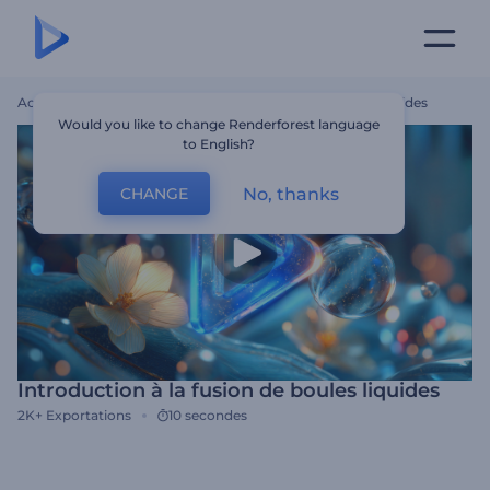
Accueil
Modèles
Introduction À La Fusion De Boules Liquides
Would you like to change Renderforest language
to English?
No, thanks
CHANGE
Introduction à la fusion de boules liquides
2K+
Exportations
10 secondes