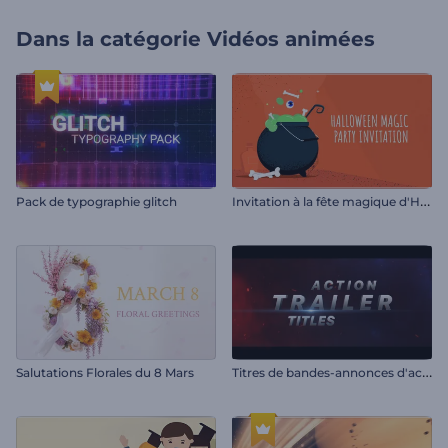
Dans la catégorie
Vidéos animées
I
nvitation à la fête magique d'Halloween
Pack de typographie glitch
T
itres de bandes-annonces d'action
Salutations Florales du 8 Mars