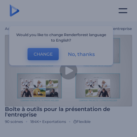
Accueil
Modèles
Boîte À Outils Pour La Présentation De L'entreprise
Would you like to change Renderforest language
to English?
No, thanks
CHANGE
Boîte à outils pour la présentation de
l'entreprise
90
scènes
184K+
Exportations
Flexible