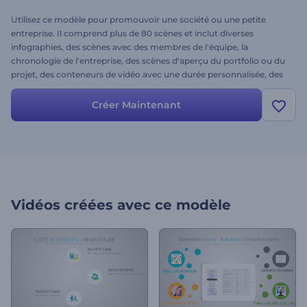
Utilisez ce modèle pour promouvoir une société ou une petite
entreprise. Il comprend plus de 80 scènes et inclut diverses
infographies, des scènes avec des membres de l'équipe, la
chronologie de l'entreprise, des scènes d'aperçu du portfolio ou du
projet, des conteneurs de vidéo avec une durée personnalisée, des
prix d'entreprise, des témoignages et bien d'autres choses encore.
Utilisez ce projet de vidéo épurée pour créer une belle vidéo que
Créer Maintenant
vous pourrez présenter à vos clients lors d'une présentation ou sur
le web.
Vidéos créées avec ce modèle