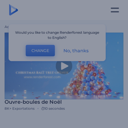
Accueil
Modèles
Ouvre-Boules De Noël
Would you like to change Renderforest language
to English?
No, thanks
CHANGE
Ouvre-boules de Noël
8K+
Exportations
10 secondes