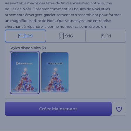
Ressentez la magie des fêtes de fin d'année avec notre ouvre-
boules de Noël. Observez comment les boules de Noël et les
ornements émergent gracieusement et s'assemblent pour former
un magnifique arbre de Noël. Que vous soyez une entreprise
cherchant à répandre la bonne humeur saisonnière ou un
particulier partageant ses vœux chaleureux pour les fêtes, ce
16:9
9:16
1:1
modèle est le moyen idéal de faire passer votre message avec
charme et ravissement. Téléchargez votre logo, tapez vos vœux
Styles disponibles
(2)
chaleureux, ajoutez une musique festive et ravissez votre public
avec une animation vidéo festive. Créez maintenant et vivez
l'enchantement de la saison !
Créer Maintenant