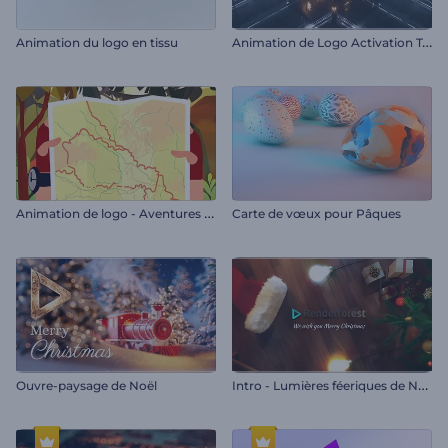
A
nimation de Logo Activation Technique
Animation du logo en tissu
A
nimation de logo - Aventures du randonneur
Carte de vœux pour Pâques
I
ntro - Lumières féeriques de Noël
Ouvre-paysage de Noël