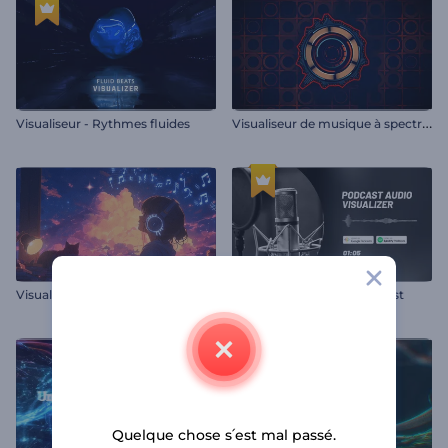
V
isualiseur de musique à spectre audio plat
Visualiseur - Rythmes fluides
Visualiseur musical Lofi Vibes
Visualiseur audio de podcast
Quelque chose s՛est mal passé.