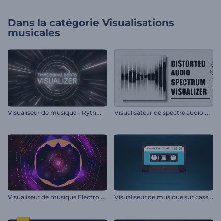
Dans la catégorie
Visualisations
musicales
V
isualiseur de musique - Rythmes lancinants
V
isualisateur de spectre audio déformé
V
isualiseur de musique Electro House
V
isualiseur de musique sur cassette