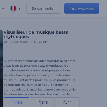
e
Se connecter
Inscrivez-vous
Visualiseur de musique beats
rhytmiques
7K+
Exportations
Flexible
Augmentez l'énergie de votre musique avec notre
Visualiseur de musique beats rhytmiques. Ce
modèle donne vie à votre musique grâce à des
visuels vibrants qui vibrent au rythme de votre
musique. Il est parfait pour les DJ, les producteurs
de musique ou les musiciens qui cherchent à
promouvoir ou à lancer leurs morceaux avec style.
Personnalisez-le avec le nom de votre titre, de
votre artiste et de votre chanson, et préparez-vous
16:9
9:16
1:1
à vivre une expérience musicale unique. Créez dès