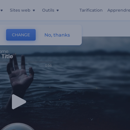
Sites web
Outils
Tarification
Apprendr
ques
No, thanks
CHANGE