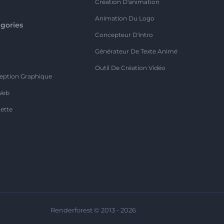
Création D'animation
Animation Du Logo
gories
Concepteur D'intro
o
Générateur De Texte Animé
Outil De Création Vidéo
eption Graphique
Web
ette
Renderforest © 2013 - 2026