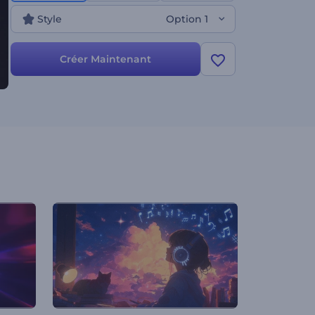
maintenant et développez votre base de fans !
Style
Option 1
Créer Maintenant