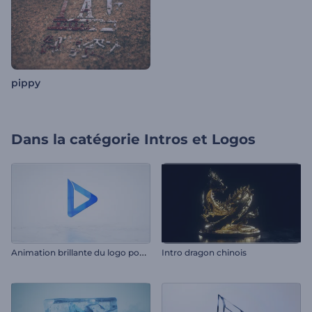
pippy
Dans la catégorie
Intros et Logos
A
nimation brillante du logo pour entreprises
Intro dragon chinois