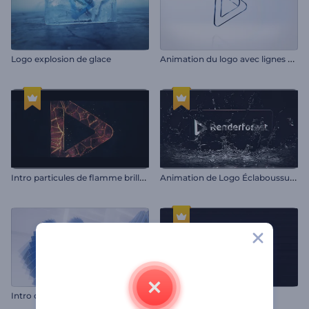
A
nimation du logo avec lignes claires
Logo explosion de glace
I
ntro particules de flamme brillantes
A
nimation de Logo Éclaboussure au Ralenti
I
ntro de Formes Tourbillonnantes
Logo polychrome glitch