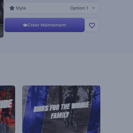
Ceci est la version avec conteneur de vidéo !
Style
Option 1
Créer Maintenant