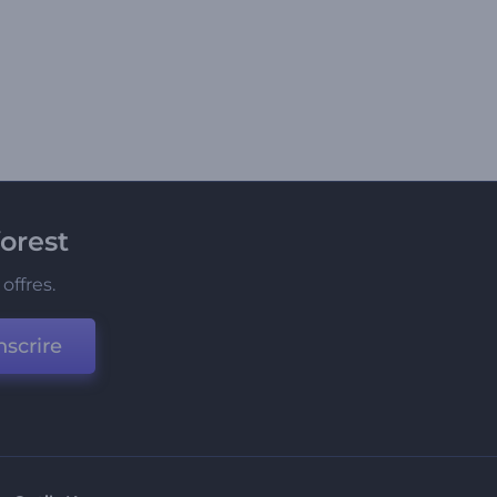
orest
offres.
nscrire