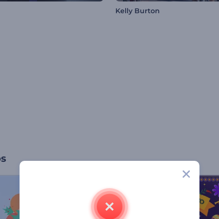
Kelly Burton
os