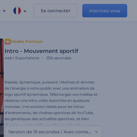
e
Se connecter
Inscrivez-vous
Modèle Premium
Intro - Mouvement sportif
44K+
Exportations
15 secondes
Rapide, dynamique, puissant ! Motivez et donnez
de l'énergie à votre public avec une animation de
logo sportif dynamique. Téléchargez vos médias et
obtenez une intro vidéo branchée en quelques
minutes. Une solution idéale pour les intros
d'événements, les chaînes sportives de YouTube,
les génériques des actualités sportives, et bien
d'autres projets. Utilisez cette superbe intro pour
votre prochaine vidéo. Essayez dès maintenant.
Version de 15 secondes / Avec conteneurs de vidéo