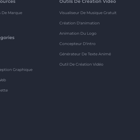
ources
Outils De Création Vidéo
s De Marque
Visualiseur De Musique Gratuit
Création D'animation
Animation Du Logo
gories
Concepteur D'intro
o
Générateur De Texte Animé
Outil De Création Vidéo
eption Graphique
Web
ette