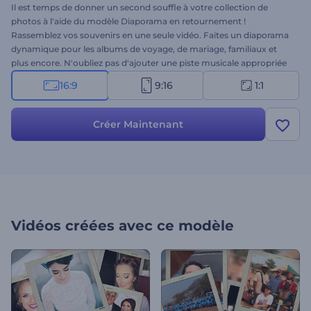
Il est temps de donner un second souffle à votre collection de
photos à l'aide du modèle Diaporama en retournement !
Rassemblez vos souvenirs en une seule vidéo. Faites un diaporama
dynamique pour les albums de voyage, de mariage, familiaux et
plus encore. N'oubliez pas d'ajouter une piste musicale appropriée
pour compléter la scène. Le modèle est flexible et peut être étendu
16:9
9:16
1:1
jusqu'à une durée de 3 minutes. Épatez vos amis, vos parents et
même vos abonnés. Créez votre diaporama dès aujourd'hui !
Créer Maintenant
Vidéos créées avec ce modèle