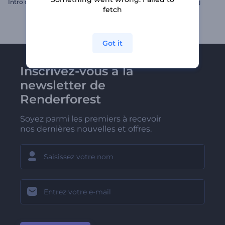
Intro des vœux de Noël
Animations de Lailat al Miraj
fetch
Got it
Inscrivez-vous à la
newsletter de
Renderforest
Soyez parmi les premiers à recevoir
nos dernières nouvelles et offres.