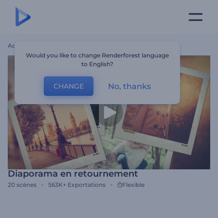
Accueil
Modèles
Diaporama En Retournement
Would you like to change Renderforest language
to English?
No, thanks
CHANGE
Diaporama en retournement
20
scènes
563K+
Exportations
Flexible