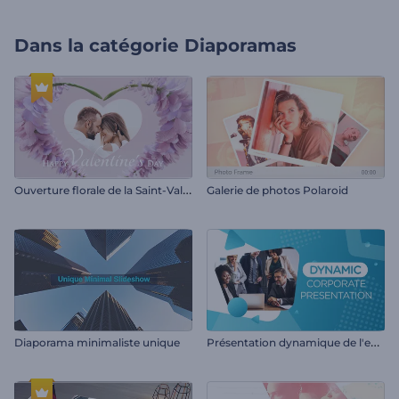
Dans la catégorie
Diaporamas
O
uverture florale de la Saint-Valentin
Galerie de photos Polaroid
P
résentation dynamique de l'entreprise
Diaporama minimaliste unique