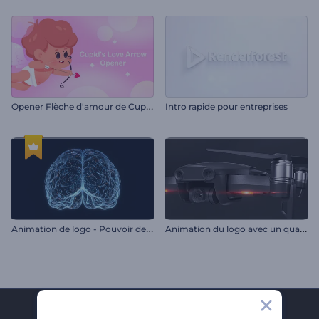
O
pener Flèche d'amour de Cupidon
Intro rapide pour entreprises
A
nimation de logo - Pouvoir de l'IA
A
nimation du logo avec un quadrirotor