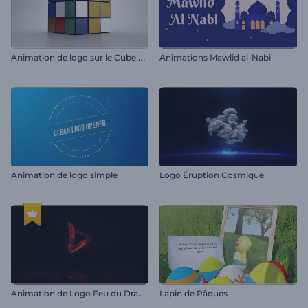
A
nimation de logo sur le Cube de Rubik
Animations Mawlid al-Nabi
Animation de logo simple
Logo Éruption Cosmique
A
nimation de Logo Feu du Dragon
Lapin de Pâques