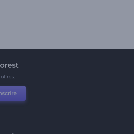
orest
offres.
nscrire