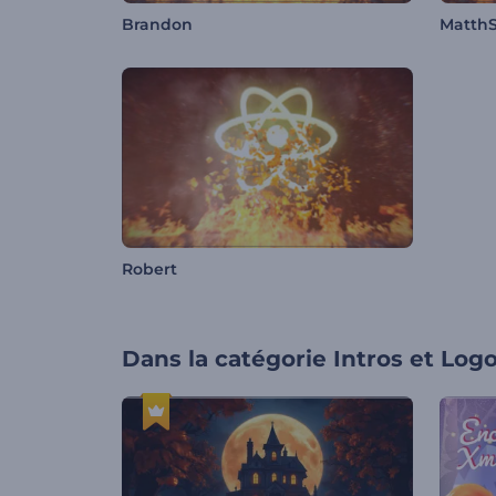
Brandon
Matth
Robert
Dans la catégorie
Intros et Log