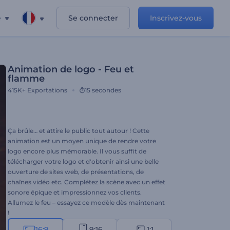
e
Se connecter
Inscrivez-vous
Animation de logo - Feu et
flamme
415K+
Exportations
15 secondes
Ça brûle… et attire le public tout autour ! Cette
animation est un moyen unique de rendre votre
logo encore plus mémorable. Il vous suffit de
télécharger votre logo et d'obtenir ainsi une belle
ouverture de sites web, de présentations, de
chaînes vidéo etc. Complétez la scène avec un effet
sonore épique et impressionnez vos clients.
Allumez le feu – essayez ce modèle dès maintenant
!
16:9
9:16
1:1