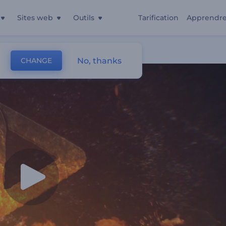
Sites web
Outils
Tarification
Apprendr
No, thanks
CHANGE