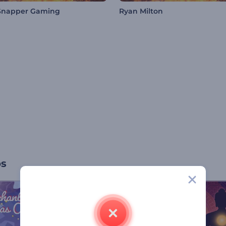
Snapper Gaming
Ryan Milton
os