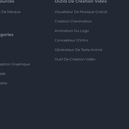
ources
Outils De Création Vidéo
s De Marque
Visualiseur De Musique Gratuit
Création D'animation
Animation Du Logo
gories
Concepteur D'intro
o
Générateur De Texte Animé
Outil De Création Vidéo
eption Graphique
Web
ette