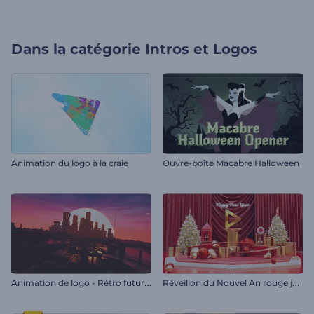
Dans la catégorie
Intros et Logos
Animation du logo à la craie
Ouvre-boîte Macabre Halloween
A
nimation de logo - Rétro futuriste
R
éveillon du Nouvel An rouge jovial