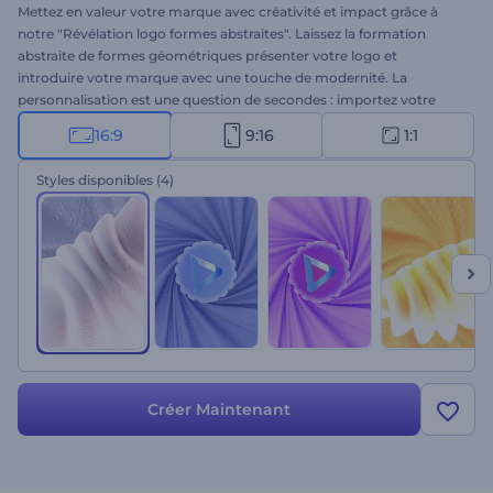
Mettez en valeur votre marque avec créativité et impact grâce à
notre "Révélation logo formes abstraites". Laissez la formation
abstraite de formes géométriques présenter votre logo et
introduire votre marque avec une touche de modernité. La
personnalisation est une question de secondes : importez votre
logo, tapez votre slogan, choisissez une musique de fond dans
16:9
9:16
1:1
notre bibliothèque musicale ou téléchargez la vôtre. Parfait pour les
marques modernes, créatives ou axées sur la technologie qui
Styles disponibles
(4)
souhaitent mettre en avant leur identité unique. Commencez à
créer dès maintenant !
Créer Maintenant