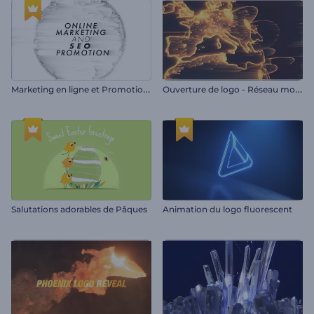
M
arketing en ligne et Promotion SEO
O
uverture de logo - Réseau mondial
Salutations adorables de Pâques
Animation du logo fluorescent