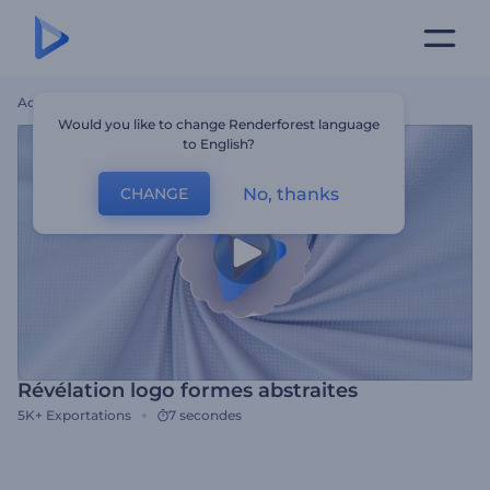
Accueil
Modèles
Révélation Logo Formes Abstraites
Would you like to change Renderforest language
to English?
No, thanks
CHANGE
Révélation logo formes abstraites
5K+
Exportations
7 secondes