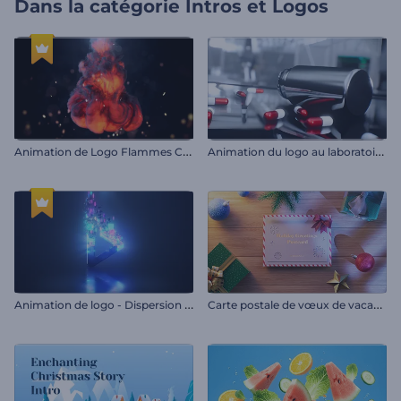
Dans la catégorie
Intros et Logos
A
nimation de Logo Flammes Cinématographiques
A
nimation du logo au laboratoire scientifique
A
nimation de logo - Dispersion éclatante
C
arte postale de vœux de vacances