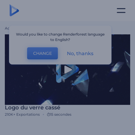
Accueil
Modèles
Logo Du Verre Cassé
Would you like to change Renderforest language
to English?
No, thanks
CHANGE
Logo du verre cassé
210K+
Exportations
15 secondes