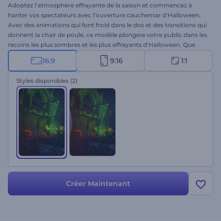
Adoptez l'atmosphère effrayante de la saison et commencez à
hanter vos spectateurs avec l’ouverture cauchemar d'Halloween.
Avec des animations qui font froid dans le dos et des transitions qui
donnent la chair de poule, ce modèle plongera votre public dans les
recoins les plus sombres et les plus effrayants d'Halloween. Que
vous souhaitiez créer une vidéo à couper le souffle pour votre fête
16:9
9:16
1:1
d'Halloween, une ouverture de chaîne YouTube effrayante, un
message de vœux pour les fêtes, ou d'autres projets, le pouvoir de
Styles disponibles
(2)
créer des vidéos inoubliables est au bout de vos doigts. Tapez vos
textes créatifs, téléchargez votre logo, ajoutez une musique de fond
effrayante et laissez votre public dans l'expectative. Créez
maintenant !
Créer Maintenant