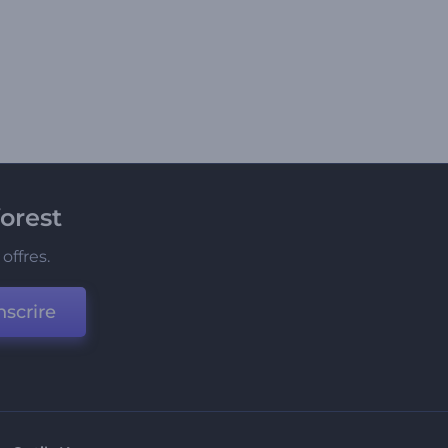
orest
offres.
nscrire