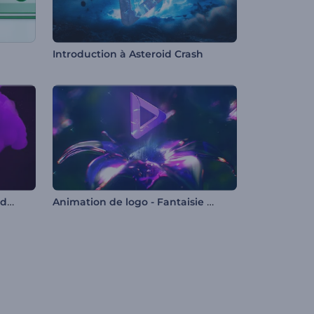
Introduction à Asteroid Crash
Animation du logo en forme de papillon
Animation de logo - Fantaisie florale