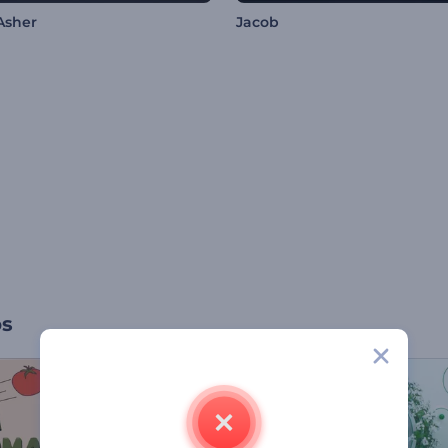
Asher
Jacob
os