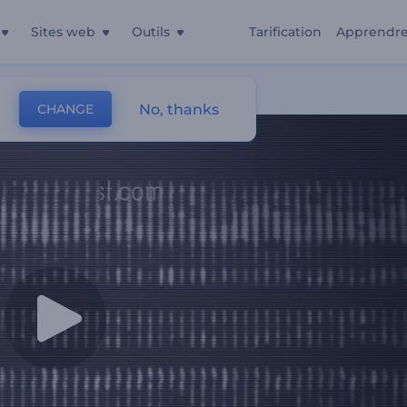
Sites web
Outils
Tarification
Apprendr
No, thanks
CHANGE