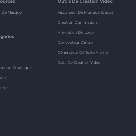
ources
Outils De Création Vidéo
s De Marque
Visualiseur De Musique Gratuit
Création D'animation
Animation Du Logo
gories
Concepteur D'intro
o
Générateur De Texte Animé
Outil De Création Vidéo
eption Graphique
Web
ette