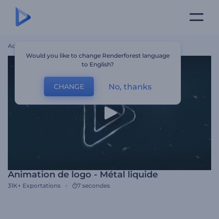
Accueil
Modèles
Animation De Logo - Métal Liquide
Would you like to change Renderforest language
to English?
No, thanks
CHANGE
Animation de logo - Métal liquide
31K+
Exportations
7 secondes