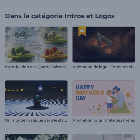
Dans la catégorie
Intros et Logos
A
nimation de logo - Tonnerre cinématographique
Introduction des Quatre Saisons
U
n monde magique dans le style de Minecraft
Animation pour la fête des mères