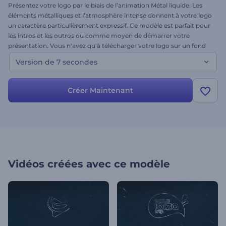
Présentez votre logo par le biais de l’animation Métal liquide. Les
éléments métalliques et l’atmosphère intense donnent à votre logo
un caractère particulièrement expressif. Ce modèle est parfait pour
les intros et les outros ou comme moyen de démarrer votre
présentation. Vous n'avez qu'à télécharger votre logo sur un fond
transparent et à profiter d'une vidéo époustouflante. Ceci est la
Version de 7 secondes
version courte de cette intro, qui dure 7 secondes.
Créer Maintenant
Vidéos créées avec ce modèle