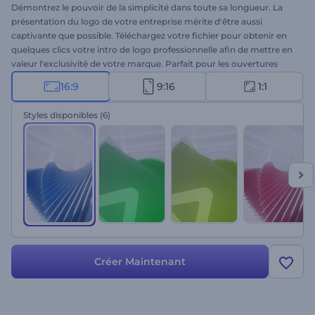
Démontrez le pouvoir de la simplicité dans toute sa longueur. La
présentation du logo de votre entreprise mérite d'être aussi
captivante que possible. Téléchargez votre fichier pour obtenir en
quelques clics votre intro de logo professionnelle afin de mettre en
valeur l'exclusivité de votre marque. Parfait pour les ouvertures
d'entreprise, les publicités télévisées, les présentations
16:9
9:16
1:1
commerciales et d'autres projets. Utilisez le pouvoir de la simplicité
grâce à cette Intro de Formes Tourbillonnantes. Essayez-le
Styles disponibles
(6)
maintenant !
Créer Maintenant