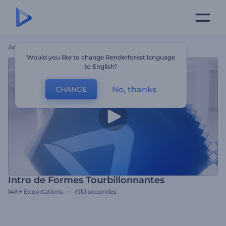
Accueil
Modèles
Intro De Formes Tourbillonnantes
Would you like to change Renderforest language
to English?
No, thanks
CHANGE
Intro de Formes Tourbillonnantes
14K+
Exportations
10 secondes