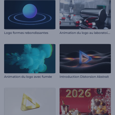
A
nimation du logo au laboratoire scientifique
Logo formes rebondissantes
Animation du logo avec fumée
Introduction Distorsion Abstrait