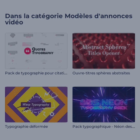
Dans la catégorie
Modèles d'annonces
vidéo
P
ack de typographie pour citations
Ouvre-titres sphères abstraites
P
ack typographique - Néon des années 80
Typographie déformée