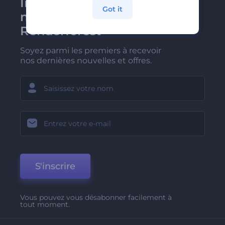
Inscrivez-vous à la
Got it
newsletter de
Renderforest
Soyez parmi les premiers à recevoir
nos dernières nouvelles et offres.
S'inscrire
Vous pouvez vous désabonner facilement à
tout moment.