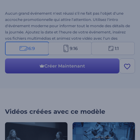
Aucun grand événement n'est réussi s'il ne fait pas l'objet d'une
accroche promotionnelle qui attire l'attention. Utilisez l'intro
d'événement moderne pour informer tout le monde des détails de
la journée. Ajoutez la date et l'heure de votre événement, insérez
vos fichiers multimédias et animez votre vidéo avec l'un des
morceaux de musique de notre bibliothèque musicale. Il suffit de
16:9
9:16
1:1
quelques clics pour créer une vidéo professionnelle à partager avec
votre public. Parfait pour les promotions d'événements
technologiques, les annonces de conférences, les teasers
Créer Maintenant
d'événements commerciaux, les ouvertures de présentations et
bien d'autres projets. Essayez-le maintenant
Vidéos créées avec ce modèle