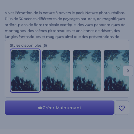
Vivez l'émotion de la nature à travers le pack Nature photo-réaliste.
Plus de 30 scènes différentes de paysages naturels, de magnifiques
arrière-plans de flore tropicale exotique, des vues panoramiques de
montagnes, des scènes pittoresques et anciennes de désert, des
jungles fantastiques et magiques ainsi que des présentations de
logos, des conteneurs d'image et de vidéo sont inclus. Avec son
Styles disponibles
(6)
atmosphère de nature en 3D et ses effets sonores séduisants, ce
modèle est une solution idéale pour les ouvertures de films, les
intros et les outros pour des présentations réalistes sur l'écologie, la
nature ou bien la biologie. Essayez-le dès aujourd'hui, restez en
contact avec la nature !
Créer Maintenant