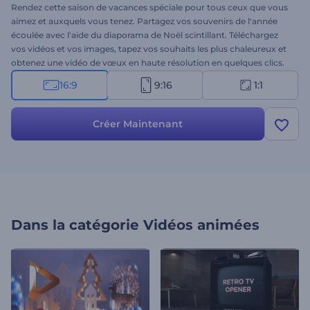
Rendez cette saison de vacances spéciale pour tous ceux que vous
aimez et auxquels vous tenez. Partagez vos souvenirs de l'année
écoulée avec l'aide du diaporama de Noël scintillant. Téléchargez
vos vidéos et vos images, tapez vos souhaits les plus chaleureux et
obtenez une vidéo de vœux en haute résolution en quelques clics.
Créez votre diaporama personnalisé et partagez-le avec vos amis
16:9
9:16
1:1
ou votre famille pour regarder en arrière et vous souvenir de ce qui
compte le plus. C'est tout ce dont vous avez besoin pour
surprendre vos proches lors du réveillon de Noël ou de la fête du
Créer Maintenant
Nouvel An. Essayez-le maintenant !
Dans la catégorie
Vidéos animées