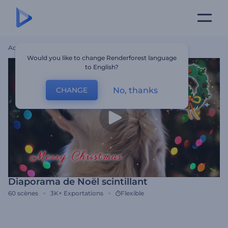
Accueil
Modèles
Diaporama De Noël Scintillant
Would you like to change Renderforest language
to English?
No, thanks
CHANGE
Diaporama de Noël scintillant
60
scènes
3K+
Exportations
Flexible