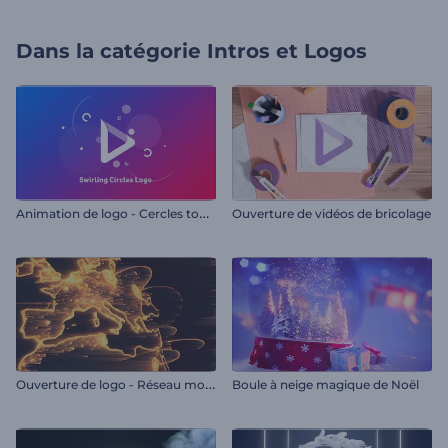
Dans la catégorie
Intros et Logos
A
nimation de logo - Cercles tournants
Ouverture de vidéos de bricolage
O
uverture de logo - Réseau mondial
Boule à neige magique de Noël