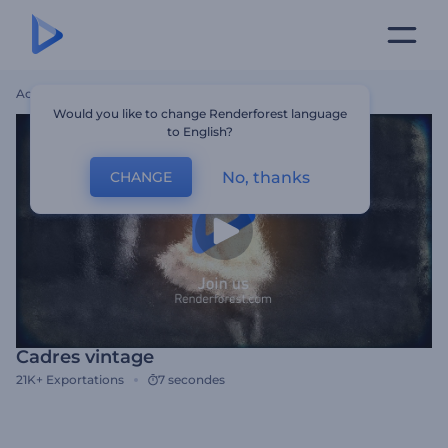
Accueil
Modèles
Cadres Vintage
Would you like to change Renderforest language
to English?
No, thanks
CHANGE
Cadres vintage
21K+
Exportations
7 secondes