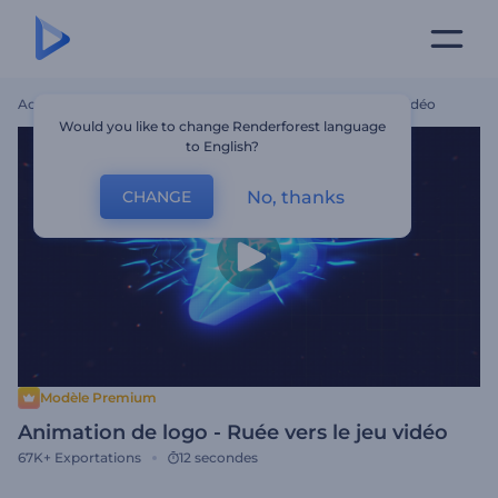
Accueil
Modèles
Animation De Logo - Ruée Vers Le Jeu Vidéo
Would you like to change Renderforest language
to English?
No, thanks
CHANGE
Modèle Premium
Animation de logo - Ruée vers le jeu vidéo
67K+
Exportations
12 secondes