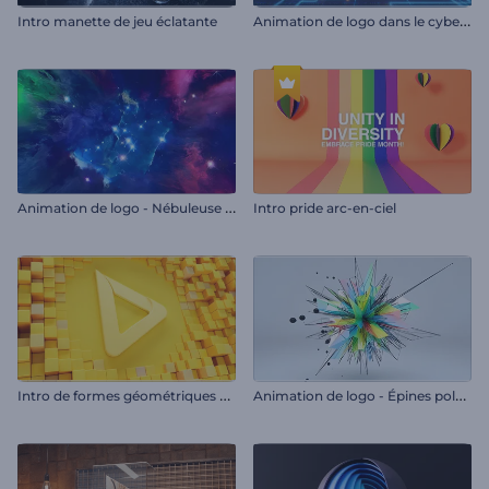
A
nimation de logo dans le cyberespace
Intro manette de jeu éclatante
A
nimation de logo - Nébuleuse incandescente
Intro pride arc-en-ciel
I
ntro de formes géométriques épurées
A
nimation de logo - Épines polyédriques