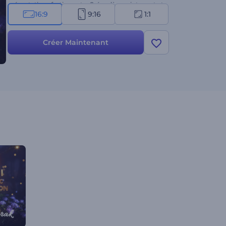
présentations festives, etc. Créez dès maintenant et
16:9
9:16
1:1
propagez l'esprit du Ramadan !
Créer Maintenant