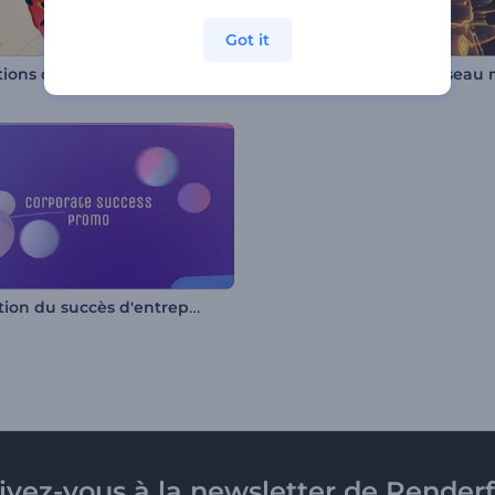
Got it
ions de voeux Setsubun
Promotion du succès d'entreprise
rivez-vous à la newsletter de Renderf