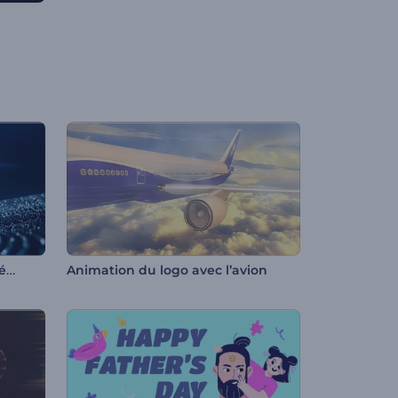
Intro - Galaxie des diamants étincelants
Animation du logo avec l’avion