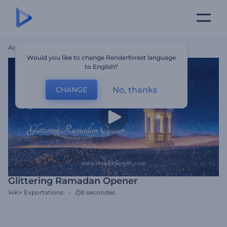
Accueil
Modèles
Glittering Ramadan Opener
Would you like to change Renderforest language
to English?
No, thanks
CHANGE
Glittering Ramadan Opener
14K+
Exportations
8 secondes