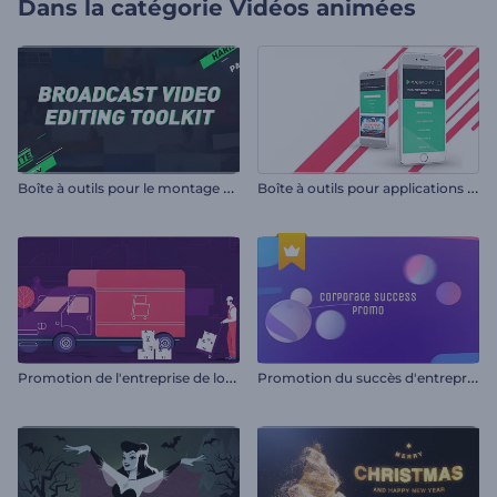
Dans la catégorie
Vidéos animées
B
oîte à outils pour le montage de vidéos de diffusion
B
oîte à outils pour applications mobiles
P
romotion de l'entreprise de logistique
P
romotion du succès d'entreprise