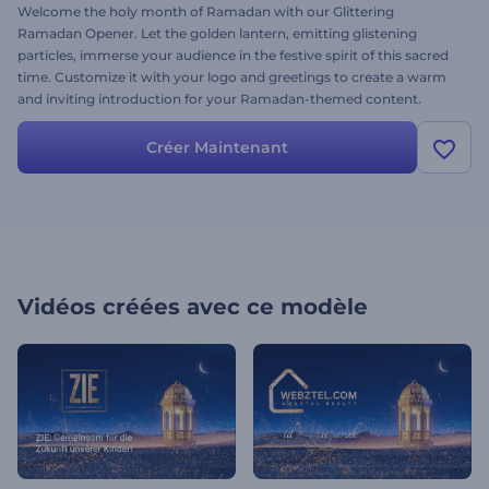
Welcome the holy month of Ramadan with our Glittering
Ramadan Opener. Let the golden lantern, emitting glistening
particles, immerse your audience in the festive spirit of this sacred
time. Customize it with your logo and greetings to create a warm
and inviting introduction for your Ramadan-themed content.
Perfect for greeting videos, holiday invitations, festive presentation
openers, and more. Create now, and let the glow of Ramadan
Créer Maintenant
illuminate your messages!
Vidéos créées avec ce modèle