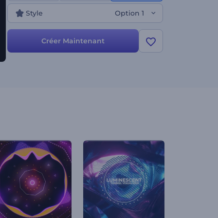
minutes pour obtenir votre visualiseur audio haute
Style
Option 1
résolution. Ce logiciel est idéal pour les DJ qui
veulent diffuser des singles, sortir de nouveaux
albums, couvrir des listes de lecture de chansons et
Créer Maintenant
bien d'autres projets. Essayez-le maintenant !