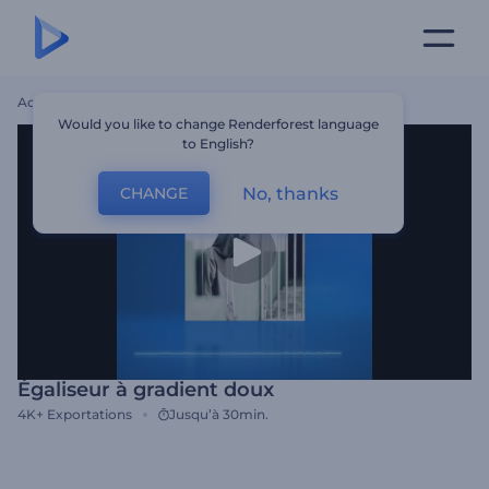
Accueil
Modèles
Égaliseur À Gradient Doux
Would you like to change Renderforest language
to English?
No, thanks
CHANGE
Égaliseur à gradient doux
4K+
Exportations
Jusqu’à 30min.