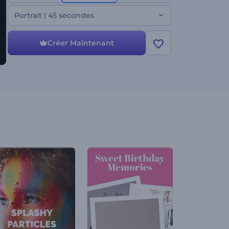
et animez votre vidéo avec une musique
entraînante ou votre voix off. Essayez dès
Portrait | 45 secondes
maintenant et captivez votre public avec des titres
abstraits !
Créer Maintenant