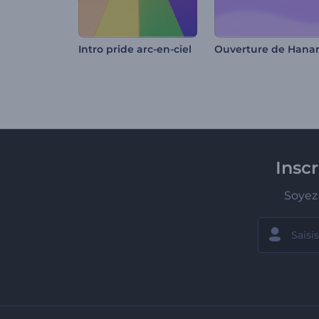
Intro pride arc-en-ciel
Insc
Soyez 