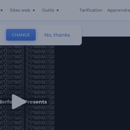
Sites web
Outils
Tarification
Apprendr
No, thanks
CHANGE