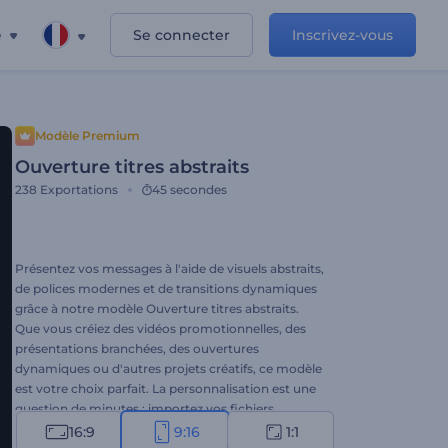
e
Se connecter
Inscrivez-vous
Modèle Premium
Ouverture titres abstraits
238
Exportations
45 secondes
Présentez vos messages à l'aide de visuels abstraits,
de polices modernes et de transitions dynamiques
grâce à notre modèle Ouverture titres abstraits.
Que vous créiez des vidéos promotionnelles, des
présentations branchées, des ouvertures
dynamiques ou d'autres projets créatifs, ce modèle
est votre choix parfait. La personnalisation est une
question de minutes : importez vos fichiers
multimédias, tapez votre texte, insérez votre logo
16:9
9:16
1:1