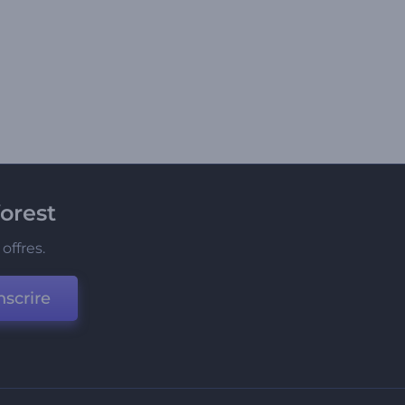
orest
offres.
nscrire