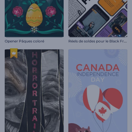
R
éels de soldes pour le Black Friday
Opener Pâques coloré