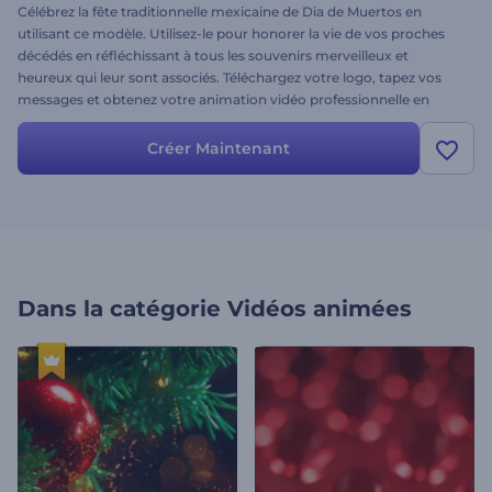
Célébrez la fête traditionnelle mexicaine de Dia de Muertos en
utilisant ce modèle. Utilisez-le pour honorer la vie de vos proches
décédés en réfléchissant à tous les souvenirs merveilleux et
heureux qui leur sont associés. Téléchargez votre logo, tapez vos
messages et obtenez votre animation vidéo professionnelle en
quelques clics. Parfaitement adapté aux introductions de vacances,
aux salutations vidéo, aux ouvertures de présentation, aux
Créer Maintenant
invitations à des célébrations et à bien d'autres projets. Essayez-le
maintenant !
Dans la catégorie
Vidéos animées