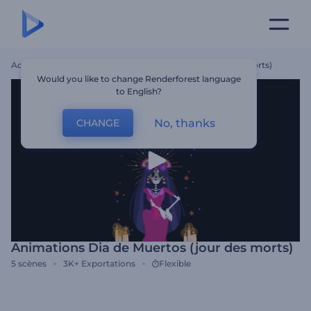
Accueil
Modèles
Animations Dia De Muertos (jour Des Morts)
Would you like to change Renderforest language
to English?
No, thanks
CHANGE
Animations Dia de Muertos (jour des morts)
5
scènes
3K+
Exportations
Flexible