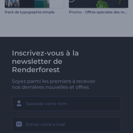
P
romo - Offres spéciales des restaurants
Pack de typographie simple
Inscrivez-vous à la
newsletter de
Renderforest
Soyez parmi les premiers à recevoir
nos dernières nouvelles et offres.