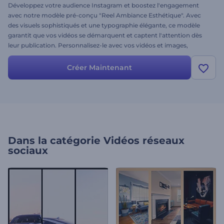
Développez votre audience Instagram et boostez l'engagement
avec notre modèle pré-conçu "Reel Ambiance Esthétique". Avec
des visuels sophistiqués et une typographie élégante, ce modèle
garantit que vos vidéos se démarquent et captent l'attention dès
leur publication. Personnalisez-le avec vos vidéos et images,
ajoutez des textes accrocheurs et donnez le ton avec une musique
de fond. Commencez à créer dès maintenant et faites de chaque
Créer Maintenant
publication un succès !
Dans la catégorie
Vidéos réseaux
sociaux