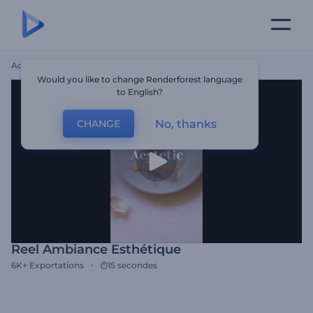
Accueil
Modèles
Reel Ambiance Esthétique
Would you like to change Renderforest language
to English?
No, thanks
CHANGE
Reel Ambiance Esthétique
6K+
Exportations
15 secondes