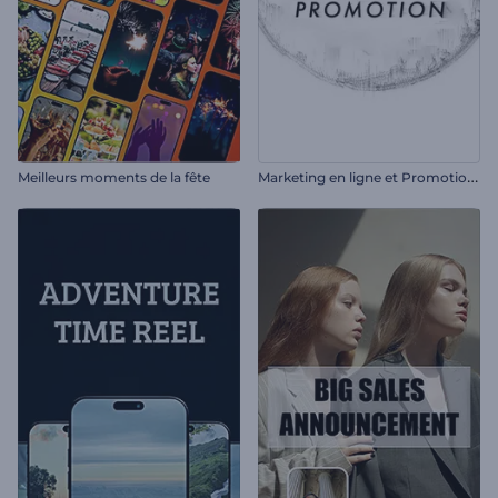
M
arketing en ligne et Promotion SEO
Meilleurs moments de la fête