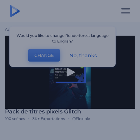
Accueil
Modèles
Pack De Titres Pixels Glitch
Would you like to change Renderforest language
to English?
No, thanks
CHANGE
Pack de titres pixels Glitch
100
scènes
3K+
Exportations
Flexible