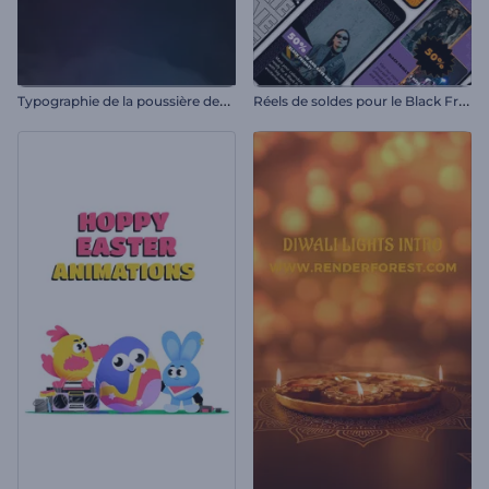
T
ypographie de la poussière des étoiles de néon
R
éels de soldes pour le Black Friday