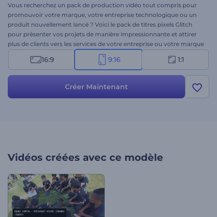
Vous recherchez un pack de production vidéo tout compris pour
promouvoir votre marque, votre entreprise technologique ou un
produit nouvellement lancé ? Voici le pack de titres pixels Glitch
pour présenter vos projets de manière impressionnante et attirer
plus de clients vers les services de votre entreprise ou votre marque
technologique. Ce pack de titres pixelisés présente une
16:9
9:16
1:1
combinaison dynamique de typographies modernes et de
transitions glitch fluides pour donner à vos promos un aspect
professionnel. Choisissez des scènes parmi la vaste sélection
Créer Maintenant
d'options correspondant aux exigences de votre projet et
personnalisez-les avec vos propres images, vidéos et textes. L'étape
suivante consiste à sélectionner les polices de caractères, votre
piste de musique de fond préférée ou une voix off pour finaliser la
vidéo. Préparez-vous à gagner le cœur de nouveaux clients avec
l'aide de ce modèle vidéo moderne. Essayez-le maintenant !
Vidéos créées avec ce modèle