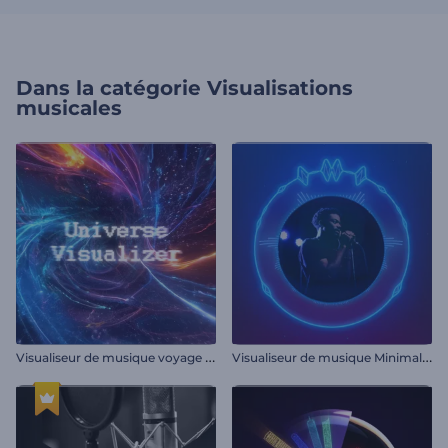
Dans la catégorie
Visualisations
musicales
V
isualiseur de musique voyage galactique
V
isualiseur de musique Minimal Beats