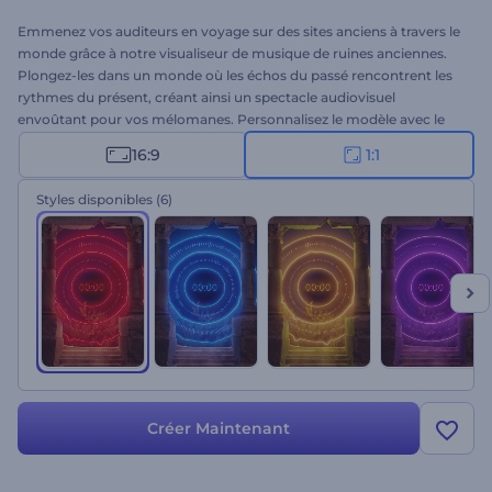
Emmenez vos auditeurs en voyage sur des sites anciens à travers le
monde grâce à notre visualiseur de musique de ruines anciennes.
Plongez-les dans un monde où les échos du passé rencontrent les
rythmes du présent, créant ainsi un spectacle audiovisuel
envoûtant pour vos mélomanes. Personnalisez le modèle avec le
titre de votre morceau et le nom de votre artiste, téléchargez votre
16:9
1:1
musique et présentez votre chef-d'œuvre sur les plateformes de
streaming musical afin d'élargir votre base de fans. Parfait pour les
Styles disponibles
(6)
DJ, les producteurs de musique ou les musiciens qui souhaitent
améliorer leur présence musicale. Essayez-le dès maintenant !
Créer Maintenant