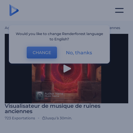
Accueil
Modèles
Visualisateur De Musique De Ruines Anciennes
Would you like to change Renderforest language
to English?
No, thanks
CHANGE
Visualisateur de musique de ruines
anciennes
723
Exportations
Jusqu’à 30min.