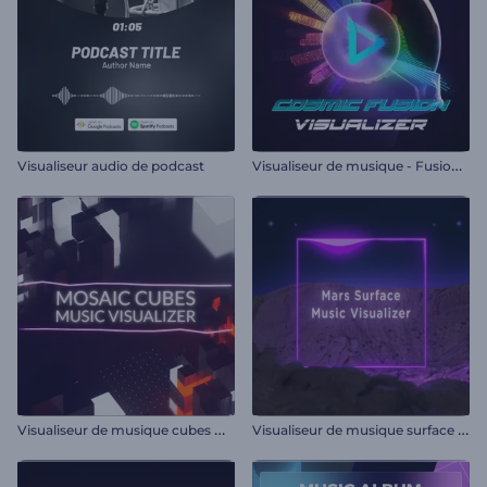
V
isualiseur de musique - Fusion cosmique
Visualiseur audio de podcast
V
isualiseur de musique cubes mosaïques
V
isualiseur de musique surface de Mars