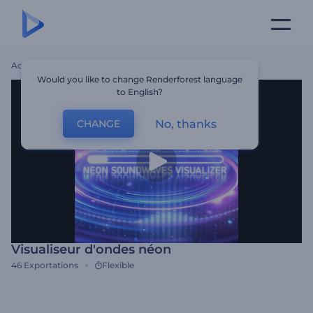
Accueil
Modèles
Visualiseur D'ondes Néon
Would you like to change Renderforest language
to English?
No, thanks
CHANGE
Visualiseur d'ondes néon
46
Exportations
Flexible