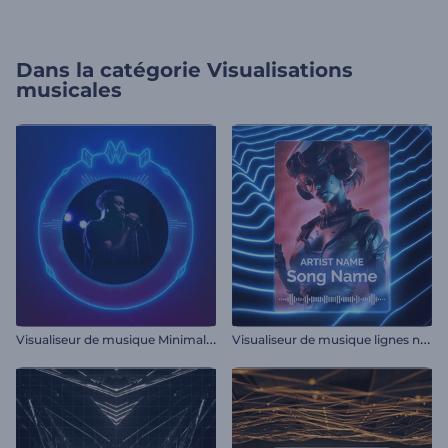
Dans la catégorie
Visualisations
musicales
V
isualiseur de musique Minimal Beats
V
isualiseur de musique lignes néon