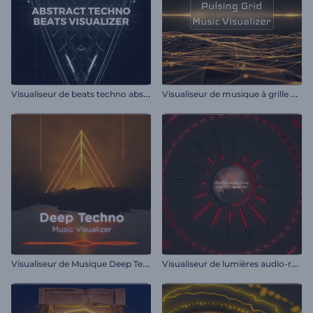
V
isualiseur de beats techno abstraits
V
isualiseur de musique à grille pulsante
V
isualiseur de Musique Deep Techno
V
isualiseur de lumières audio-réactives