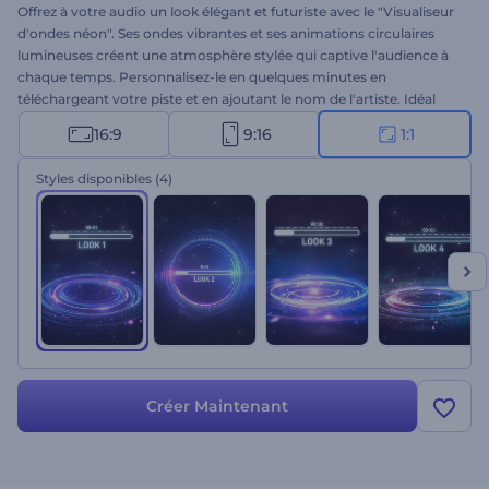
Offrez à votre audio un look élégant et futuriste avec le "Visualiseur
d'ondes néon". Ses ondes vibrantes et ses animations circulaires
lumineuses créent une atmosphère stylée qui captive l'audience à
chaque temps. Personnalisez-le en quelques minutes en
téléchargeant votre piste et en ajoutant le nom de l'artiste. Idéal
pour les chaînes musicales, podcasts, promos DJ et présentations
16:9
9:16
1:1
audio. Créez dès maintenant et transformez votre son en énergie
visuelle !
Styles disponibles
(4)
Créer Maintenant