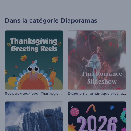
Dans la catégorie
Diaporamas
R
eels de vœux pour Thanksgiving
D
iaporama romantique avec roses