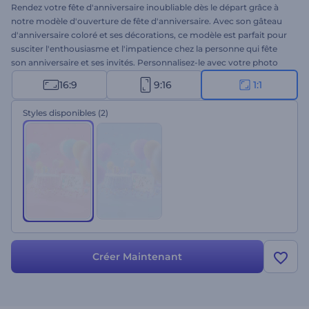
Rendez votre fête d'anniversaire inoubliable dès le départ grâce à
notre modèle d'ouverture de fête d'anniversaire. Avec son gâteau
d'anniversaire coloré et ses décorations, ce modèle est parfait pour
susciter l'enthousiasme et l'impatience chez la personne qui fête
son anniversaire et ses invités. Personnalisez-le avec votre photo
préférée, des messages sincères et une musique entraînante pour
16:9
9:16
1:1
créer une introduction unique à votre célébration. Ce modèle est
parfait pour les ouvertures de fêtes d'anniversaire, les cartes de
Styles disponibles
(2)
vœux, les vidéos d'invitation et bien d'autres choses encore.
Essayez-le dès maintenant !
Créer Maintenant