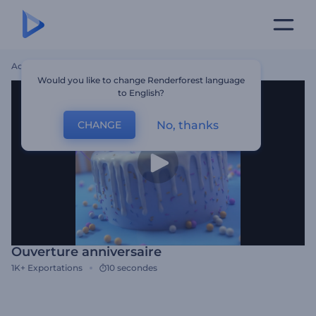
Accueil
Modèles
Ouverture Anniversaire
Would you like to change Renderforest language
to English?
No, thanks
CHANGE
Ouverture anniversaire
1K+
Exportations
10 secondes