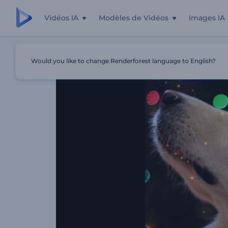
Vidéos IA
Modèles de Vidéos
Images IA
Accueil
Modèles
Diaporama De Noël Scintillant
Would you like to change Renderforest language to English?