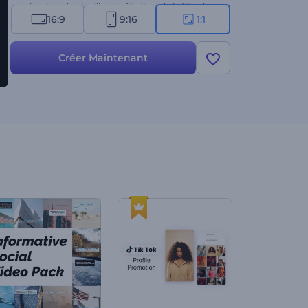
proches lors du réveillon de Noël ou de la fête du
16:9
9:16
1:1
Nouvel An. Essayez-le maintenant !
Créer Maintenant