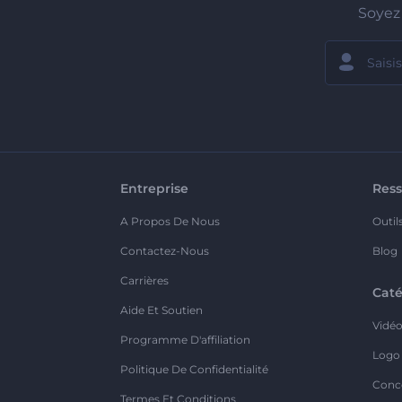
Soyez 
Entreprise
Ress
A Propos De Nous
Outil
Contactez-Nous
Blog
Carrières
Caté
Aide Et Soutien
Vidé
Programme D'affiliation
Logo
Politique De Confidentialité
Conc
Termes Et Conditions