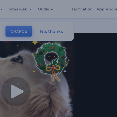
Sites web
Outils
Tarification
Apprendr
No, thanks
CHANGE