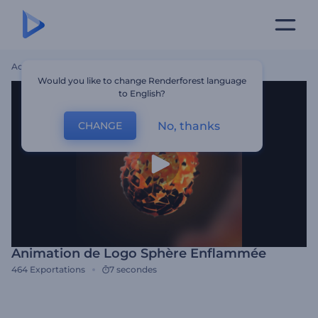
Accueil
Modèles
Animation De Logo Sphère Enflammée
Would you like to change Renderforest language
to English?
No, thanks
CHANGE
Animation de Logo Sphère Enflammée
464
Exportations
7 secondes