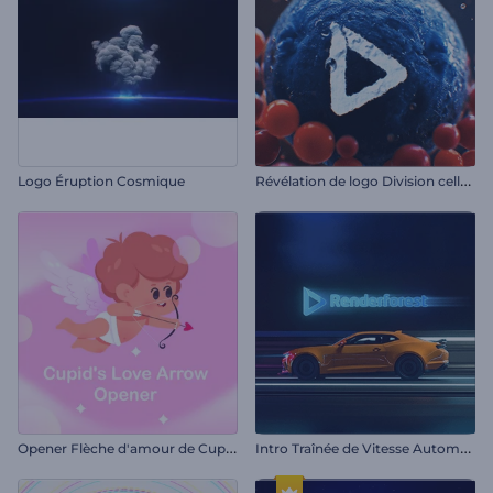
R
évélation de logo Division cellulaire
Logo Éruption Cosmique
O
pener Flèche d'amour de Cupidon
I
ntro Traînée de Vitesse Automobile