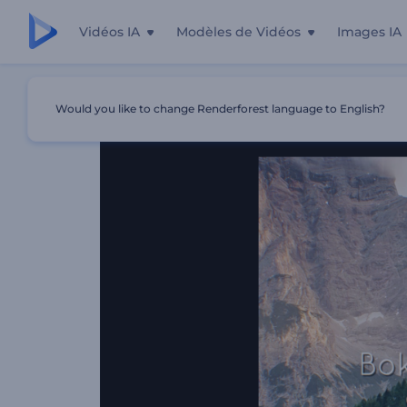
Vidéos IA
Modèles de Vidéos
Images IA
Accueil
Modèles
Diaporama Avec Effet Bokeh
Would you like to change Renderforest language to English?