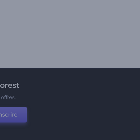
orest
offres.
nscrire