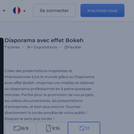
e
Se connecter
Inscrivez-vous
Diaporama avec effet Bokeh
7
scènes
1K+
Exportations
Flexible
Créez des présentations inspirantes et
impressionnez tout le monde grâce au Diaporama
avec effet Bokeh. Importez vos médias et obtenez
un diaporama professionnel en à peine quelques
minutes. Parfait pour la promotion de vos projets,
les vidéos documentaires, les présentations
d'entreprises, et bien plus encore. Touchez
directement la corde sensible de votre public !
Essayez-le sans plus tarder !
16:9
9:16
1:1