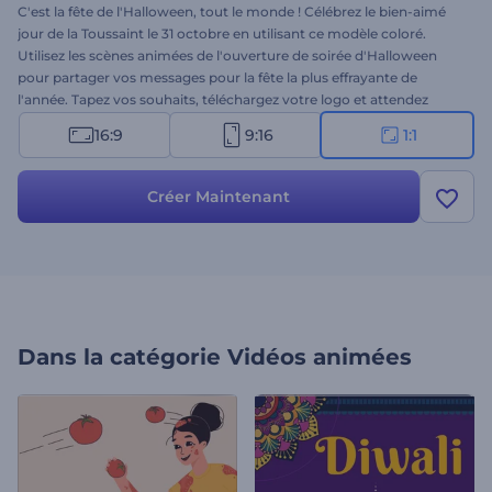
C'est la fête de l'Halloween, tout le monde ! Célébrez le bien-aimé
jour de la Toussaint le 31 octobre en utilisant ce modèle coloré.
Utilisez les scènes animées de l'ouverture de soirée d'Halloween
pour partager vos messages pour la fête la plus effrayante de
l'année. Tapez vos souhaits, téléchargez votre logo et attendez
quelques minutes pour obtenir une animation vidéo
16:9
9:16
1:1
professionnelle. N'hésitez pas à l'utiliser pour des introductions de
vacances, des invitations à des fêtes, des salutations vidéo pour
Halloween, des ouvertures de présentation et bien d'autres projets.
Créer Maintenant
Essayez-le maintenant !
Dans la catégorie
Vidéos animées