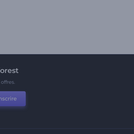
orest
offres.
nscrire