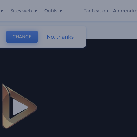
Sites web
Outils
Tarification
Apprendr
lles
No, thanks
CHANGE