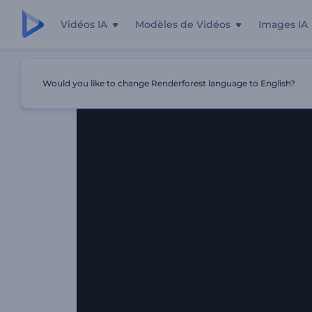
Vidéos IA
Modèles de Vidéos
Images IA
Accueil
Modèles
Révélation De Logo Éclatement De Bu
Would you like to change Renderforest language to English?