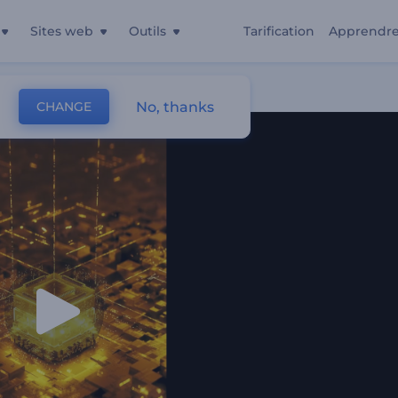
Sites web
Outils
Tarification
Apprendr
No, thanks
CHANGE