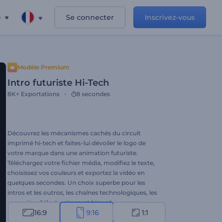
e
Se connecter
Inscrivez-vous
Modèle Premium
Intro futuriste Hi-Tech
8K+
Exportations
8 secondes
Découvrez les mécanismes cachés du circuit
imprimé hi-tech et faites-lui dévoiler le logo de
votre marque dans une animation futuriste.
Téléchargez votre fichier média, modifiez le texte,
choisissez vos couleurs et exportez la vidéo en
quelques secondes. Un choix superbe pour les
intros et les outros, les chaînes technologiques, les
magasins d'électronique, et bien plus encore.
16:9
9:16
1:1
Essayez dès maintenant !