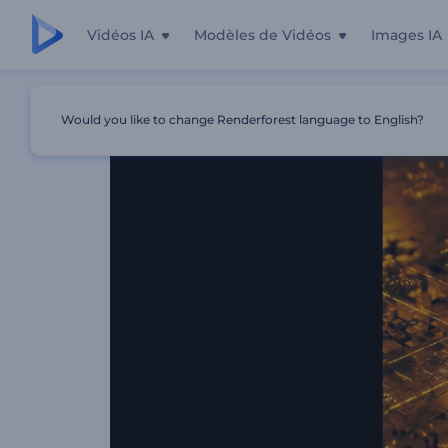
Vidéos IA
Modèles de Vidéos
Images IA
Accueil
Modèles
Intro Futuriste Hi-Tech
Would you like to change Renderforest language to English?