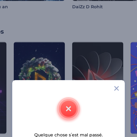
u an
DaiZz D Rohit
os
Quelque chose s՛est mal passé.