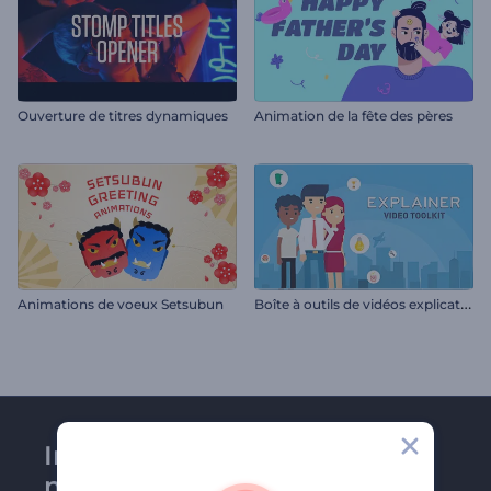
Ouverture de titres dynamiques
Animation de la fête des pères
B
oîte à outils de vidéos explicatives
Animations de voeux Setsubun
Inscrivez-vous à la
newsletter de