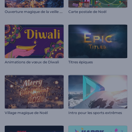
O
uverture magique de la veille du Nouvel An
Carte postale de Noël
Animations de vœux de Diwali
Titres épiques
Village magique de Noël
Intro pour les sports extrêmes