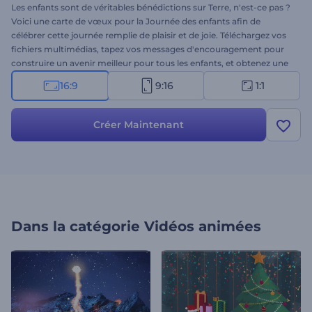
Les enfants sont de véritables bénédictions sur Terre, n'est-ce pas ?
Voici une carte de vœux pour la Journée des enfants afin de
célébrer cette journée remplie de plaisir et de joie. Téléchargez vos
fichiers multimédias, tapez vos messages d'encouragement pour
construire un avenir meilleur pour tous les enfants, et obtenez une
animation de vœux joyeuse en quelques clics. Parfaitement adapté
16:9
9:16
1:1
aux introductions de vacances, aux salutations vidéo, aux
invitations à des célébrations, aux publicités télévisées, aux
ouvertures de présentations et à de nombreux autres projets
Créer Maintenant
créatifs. Essayez-le maintenant !
Dans la catégorie
Vidéos animées