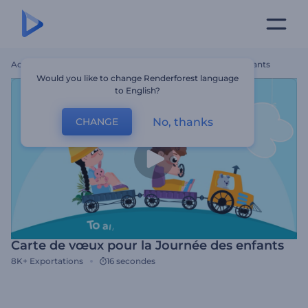
Accueil
Modèles
Carte De Vœux Pour La Journée Des Enfants
Would you like to change Renderforest language
to English?
No, thanks
CHANGE
Carte de vœux pour la Journée des enfants
8K+
Exportations
16 secondes