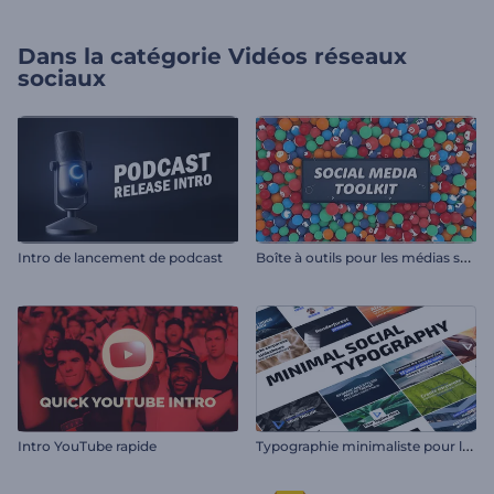
Dans la catégorie
Vidéos réseaux
sociaux
B
oîte à outils pour les médias sociaux
Intro de lancement de podcast
T
ypographie minimaliste pour les réseaux sociaux
Intro YouTube rapide